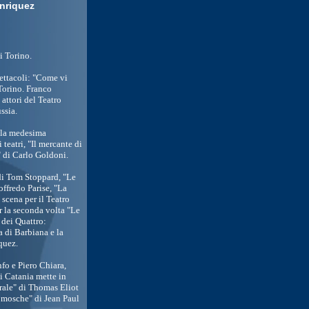
Enriquez
i Torino.
ettacoli: "Come vi
 Torino. Franco
attori del Teatro
ssia.
n la medesima
teatri, "Il mercante di
 di Carlo Goldoni.
di Tom Stoppard, "Le
offredo Parise, "La
cena per il Teatro
er la seconda volta "Le
 dei Quattro:
a di Barbiana e la
quez.
fo e Piero Chiara,
di Catania mette in
rale" di Thomas Eliot
 mosche" di Jean Paul