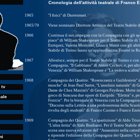
Cronologia dell'attività teatrale di Franco 
1965
"I fisici" di Durrenmatt.
1965/70
Viene nominato Direttore Artistico del Teatro Stabile d
1966
Continua il suo impegno con la Compagnia con gli sp
piace" di William Shakespeare per il Teatro Stabile di
Enriquez, Valeria Moriconi, Glauco Mauri con gli altri 
Stabile di Torino fanno un'applaudissima Tourné in Ru
1967
Allestisce, sempre per il Teatro Stabile di Torino e co
Compagnia, "Il Gabbiano" di Anton Cechov, e, per altri 
Venezia" di William Shakespeare e "La vedova scaltra"
1968
Compagnia dei Quattro: "Rosencrantz e Guildestern" 
mosche" di Jean Paul Sartre, "L'assoluto naturale" di G
 tv
Dame de Chez Maxim's" di Georges Feydeau. Mette in s
greco di Siracusa due opere di Euripide: "Elettra" e, p
nale
Fenicie". Per la biennale di Venezia con la Compagnia
"Discorso sulla Lettera a una professoressa della Scuol
rivolta degli studenti" di Franco Cuomo e Franco Enri
1969
Compagnia dei Quattro: "La spartizione" di Aldo Trion
"L'altra ferita" di Aldo Braibanti. Per il Teatro Stabile 
scena una nuova edizione del' "Assassinio nella catted
e riprende l'edizione della Compagnia dei Quattro "Le
mi