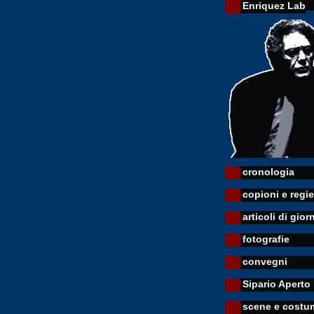
Enriquez Lab
cronologia
copioni e regie
articoli di gior
fotografie
convegni
Sipario Aperto
scene e costu