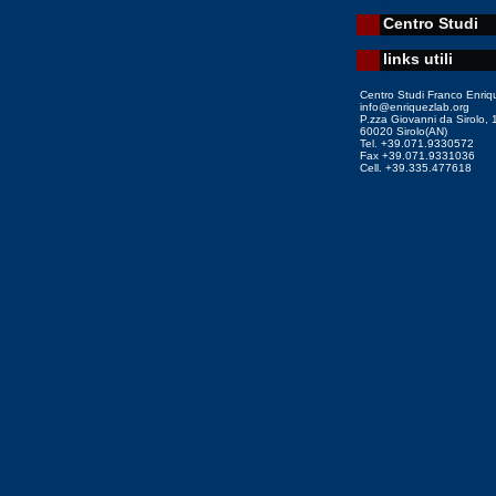
Centro Studi
links utili
Centro Studi Franco Enriq
info@enriquezlab.org
P.zza Giovanni da Sirolo, 
60020 Sirolo(AN)
Tel. +39.071.9330572
Fax +39.071.9331036
Cell. +39.335.477618