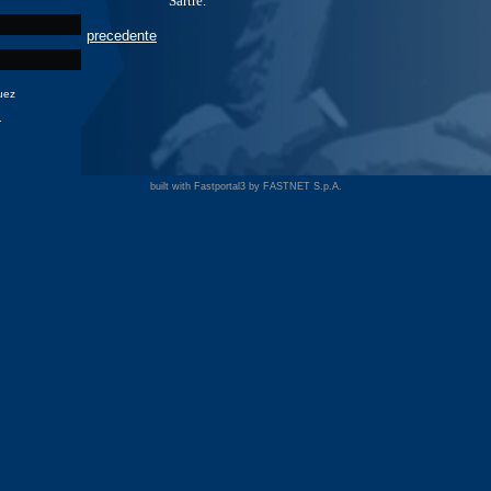
Sartre.
precedente
uez
1
built with Fastportal3 by
FASTNET S.p.A.