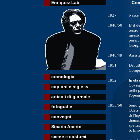
Enriquez Lab
Cron
1927
Nasce 
1940/50
E' il d
teatro
messo 
possib
Giorgi
1948/49
Assiste
1951
Debutt
Compa
cronologia
1952
In età
Covent
copioni e regie tv
nella 
l'opera
articoli di giornale
1955/60
Sono gl
fotografie
Odets,
di Nap
convegni
dramma
spetta
Sipario Aperto
S. Eli
scene e costumi