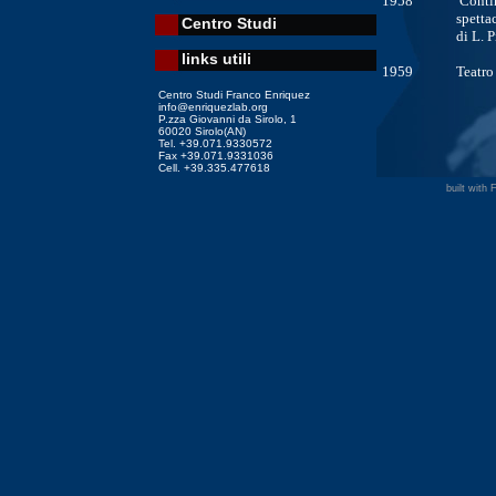
1958
Contin
spetta
Centro Studi
di L. 
links utili
1959
Teatro
Centro Studi Franco Enriquez
info@enriquezlab.org
P.zza Giovanni da Sirolo, 1
60020 Sirolo(AN)
Tel. +39.071.9330572
Fax +39.071.9331036
Cell. +39.335.477618
built with 