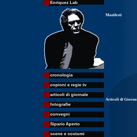
Enriquez Lab
Manifesti
cronologia
copioni e regie tv
articoli di giornale
Articoli di Giorna
fotografie
convegni
Sipario Aperto
scene e costumi