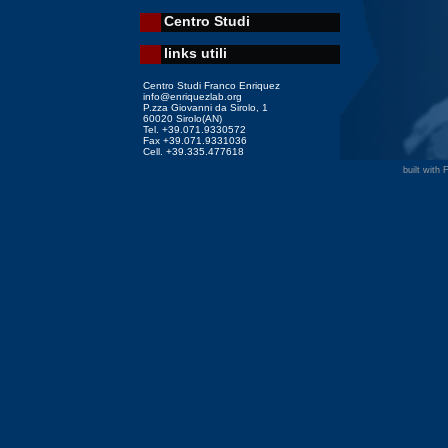
Centro Studi
links utili
Centro Studi Franco Enriquez
info@enriquezlab.org
P.zza Giovanni da Sirolo, 1
60020 Sirolo(AN)
Tel. +39.071.9330572
Fax +39.071.9331036
Cell. +39.335.477618
built with 