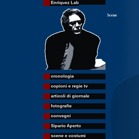
Enriquez Lab
Scene
cronologia
copioni e regie tv
articoli di giornale
fotografie
convegni
Sipario Aperto
scene e costumi