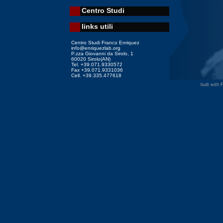
Centro Studi
links utili
Centro Studi Franco Enriquez
info@enriquezlab.org
P.zza Giovanni da Sirolo, 1
60020 Sirolo(AN)
Tel. +39.071.9330572
Fax +39.071.9331036
Cell. +39.335.477618
built with 