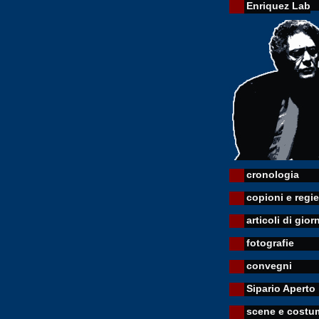
Enriquez Lab
cronologia
copioni e regie
articoli di gior
fotografie
convegni
Sipario Aperto
scene e costu