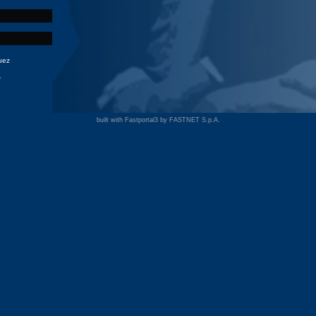
uez
1
built with Fastportal3 by
FASTNET S.p.A.