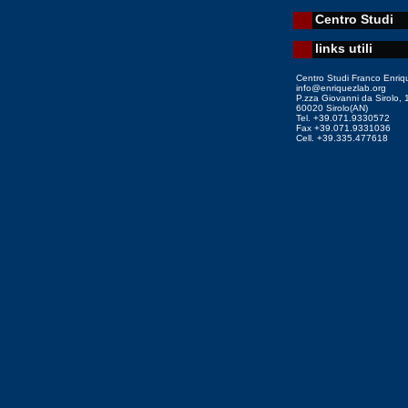
Centro Studi
links utili
Centro Studi Franco Enriq
info@enriquezlab.org
P.zza Giovanni da Sirolo, 
60020 Sirolo(AN)
Tel. +39.071.9330572
Fax +39.071.9331036
Cell. +39.335.477618